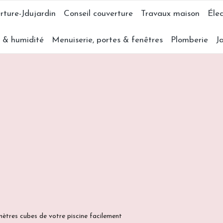
rture-Jdujardin
Conseil couverture
Travaux maison
Élec
s & humidité
Menuiserie, portes & fenêtres
Plomberie
J
ètres cubes de votre piscine facilement