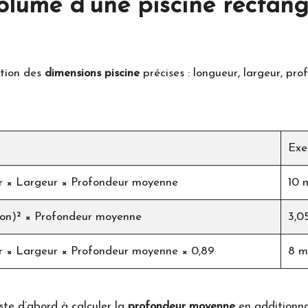
olume d’une piscine rectang
ntion des
dimensions piscine
précises : longueur, largeur, pro
Exe
 × Largeur × Profondeur moyenne
10 
on)² × Profondeur moyenne
3,0
 × Largeur × Profondeur moyenne × 0,89
8 m
ste d’abord à calculer la
profondeur moyenne
en additionna