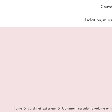
Couve
Skip
Isolation, mur
to
content
Home
Jardin et exterieur
Comment calculer le volume en m