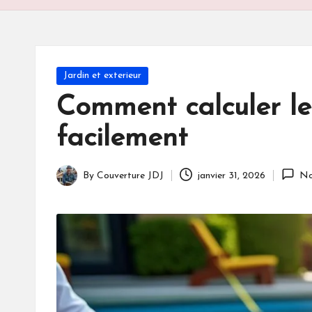
Posted
Jardin et exterieur
in
Comment calculer le
facilement
By
Couverture JDJ
janvier 31, 2026
No
Posted
by