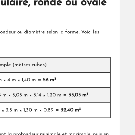
ulaire, ronde ou ovale
fondeur ou diamètre selon la forme. Voici les
mple (mètres cubes)
m × 4 m × 1,40 m =
56 m³
5 m × 3,05 m × 3.14 × 1,20 m =
35,05 m³
 × 3,5 m × 1,30 m × 0,89 =
32,40 m³
nt la profondeur minimale et maximale, puis en