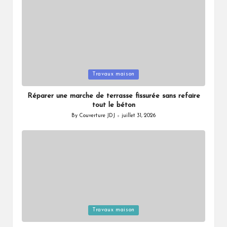
Posted
Travaux maison
in
Réparer une marche de terrasse fissurée sans refaire
tout le béton
By
Couverture JDJ
juillet 31, 2026
Posted
by
Posted
Travaux maison
in