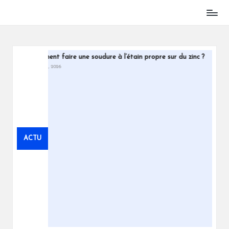
Skip
to
content
Comment faire une soudure à l’étain propre sur du zinc ?
Peut-on viv
juillet 31, 2026
juillet 29, 2026
ACTU