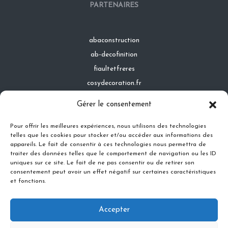
PARTENAIRES
abaconstruction
ab-decofinition
fiaultetfreres
cosydecoration.fr
infinideco.fr
Gérer le consentement
latoiturepro.fr
Pour offrir les meilleures expériences, nous utilisons des technologies
telles que les cookies pour stocker et/ou accéder aux informations des
appareils. Le fait de consentir à ces technologies nous permettra de
traiter des données telles que le comportement de navigation ou les ID
Contact
uniques sur ce site. Le fait de ne pas consentir ou de retirer son
Mentions légales
consentement peut avoir un effet négatif sur certaines caractéristiques
et fonctions.
Conditions générales d'utilisation
Conditions générales de vente
Accepter
Politique de cookies
Politique de confidentialité