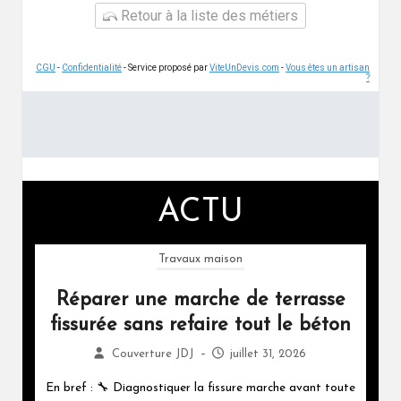
Retour à la liste des métiers
CGU
-
Confidentialité
- Service proposé par
ViteUnDevis.com
-
Vous êtes un artisan
?
ACTU
Travaux maison
Réparer une marche de terrasse
fissurée sans refaire tout le béton
Couverture JDJ
–
juillet 31, 2026
En bref : 🔧 Diagnostiquer la fissure marche avant toute