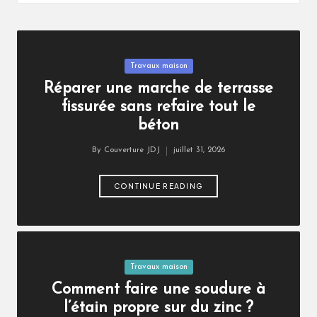
Posted
Travaux maison
in
Réparer une marche de terrasse
fissurée sans refaire tout le
béton
By
Couverture JDJ
juillet 31, 2026
Posted
by
CONTINUE READING
Posted
Travaux maison
in
Comment faire une soudure à
l’étain propre sur du zinc ?