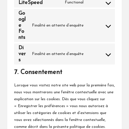
to
LiteSpeed
Functional
Consent
service
to
Go
wordpress
ogl
service
e
Finalité en attente d’enquête
litespeed
Consent
Fo
to
nts
service
Di
google-
ver
Finalité en attente d’enquête
fonts
Consent
s
to
service
7. Consentement
divers
Lorsque vous visitez notre site web pour la première fois,
nous vous montrerons une fenêtre contextuelle avec une
explication sur les cookies. Dès que vous cliquez sur
« Enregistrer les préférences » vous nous autorisez à
utiliser les catégories de cookies et d’extensions que
vous avez sélectionnés dans la fenêtre contextuelle,
comme décrit dans la présente politique de cookies.