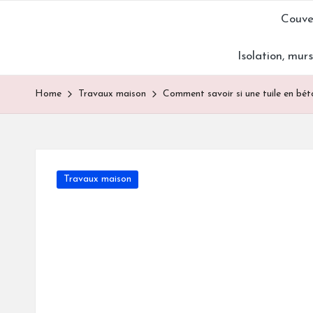
Couve
Skip
Isolation, mur
to
content
Home
Travaux maison
Comment savoir si une tuile en béto
Posted
Travaux maison
in