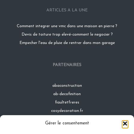
ARTICLES A LA UNE
Comment integrer une vmc dans une maison en pierre ?
Devis de toiture trop elevé-comment le negocier ?
Empecher l'eau de pluie de rentrer dans mon garage
PARTENAIRES
abaconstruction
ab-decofinition
fiaultetfreres
cosydecoration.fr
infinideco.fr
Gérer le consentement
latoiturepro.fr