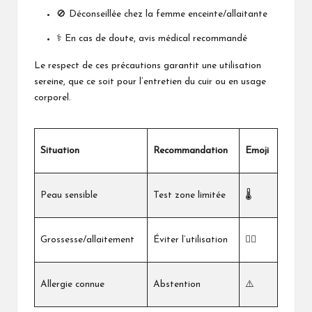
🚫 Déconseillée chez la femme enceinte/allaitante
⚕️ En cas de doute, avis médical recommandé
Le respect de ces précautions garantit une utilisation
sereine, que ce soit pour l’entretien du cuir ou en usage
corporel.
Situation
Recommandation
Emoji
Peau sensible
Test zone limitée
🌡️
Grossesse/allaitement
Éviter l’utilisation
🙅‍♀️
Allergie connue
Abstention
⚠️