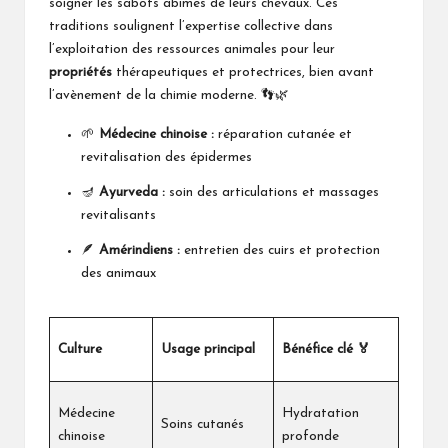
soigner les sabots abîmés de leurs chevaux. Ces
traditions soulignent l’expertise collective dans
l’exploitation des ressources animales pour leur
propriétés
thérapeutiques et protectrices, bien avant
l’avènement de la chimie moderne. 👣🌿
🌱
Médecine chinoise :
réparation cutanée et
revitalisation des épidermes
🪔
Ayurveda :
soin des articulations et massages
revitalisants
🪶
Amérindiens :
entretien des cuirs et protection
des animaux
Culture
Usage principal
Bénéfice clé 🏅
Médecine
Hydratation
Soins cutanés
chinoise
profonde