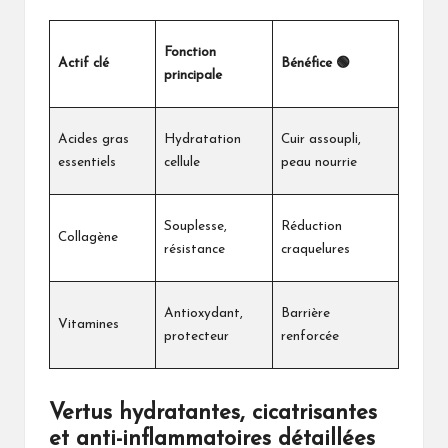
Fonction
Actif clé
Bénéfice 🟢
principale
Acides gras
Hydratation
Cuir assoupli,
essentiels
cellule
peau nourrie
Souplesse,
Réduction
Collagène
résistance
craquelures
Antioxydant,
Barrière
Vitamines
protecteur
renforcée
Vertus hydratantes, cicatrisantes
et anti-inflammatoires détaillées