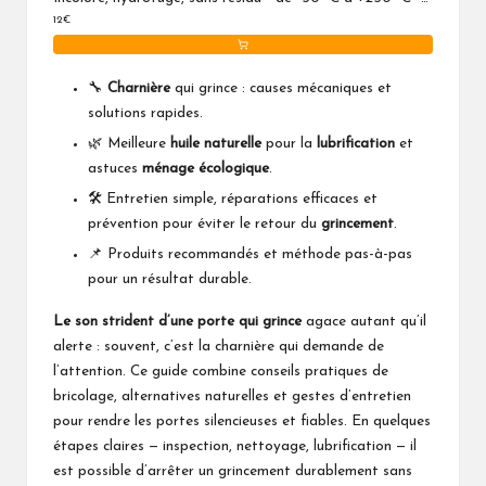
12€
Fabriqué en Allemagne
🔧
Charnière
qui grince : causes mécaniques et
solutions rapides.
🌿 Meilleure
huile naturelle
pour la
lubrification
et
astuces
ménage écologique
.
🛠️ Entretien simple, réparations efficaces et
prévention pour éviter le retour du
grincement
.
📌 Produits recommandés et méthode pas-à-pas
pour un résultat durable.
Le son strident d’une porte qui grince
agace autant qu’il
alerte : souvent, c’est la charnière qui demande de
l’attention. Ce guide combine conseils pratiques de
bricolage, alternatives naturelles et gestes d’entretien
pour rendre les portes silencieuses et fiables. En quelques
étapes claires — inspection, nettoyage, lubrification — il
est possible d’arrêter un grincement durablement sans