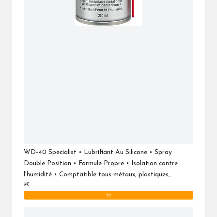
WD-40 Specialist • Lubrifiant Au Silicone • Spray
Double Position • Formule Propre • Isolation contre
l'humidité • Comptatible tous métaux, plastiques,
9€
caoutchoucs et bois • 250 ML