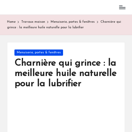
Skip
to
Home
Travaux maison
Menuiserie, portes & fenêtres
Charnière qui
content
grince : la meilleure huile naturelle pour la lubrifier
Posted
Menuiserie, portes & fenêtres
in
Charnière qui grince : la
meilleure huile naturelle
pour la lubrifier