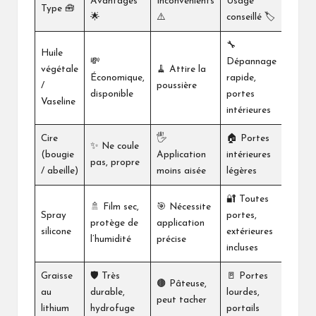
Avantages
Inconvénients
Usage
Type 🧰
🌟
⚠️
conseillé 🏷️
🔧
Huile
💸
Dépannage
végétale
🧹 Attire la
Économique,
rapide,
/
poussière
disponible
portes
Vaseline
intérieures
Cire
🖐️
🏠 Portes
✨ Ne coule
(bougie
Application
intérieures
pas, propre
/ abeille)
moins aisée
légères
🔐 Toutes
🚿 Film sec,
🎯 Nécessite
Spray
portes,
protège de
application
silicone
extérieures
l’humidité
précise
incluses
Graisse
🛡️ Très
🚪 Portes
🟤 Pâteuse,
au
durable,
lourdes,
peut tacher
lithium
hydrofuge
portails