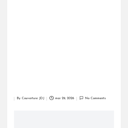
By
Couverture JDJ
mai 29, 2026
No Comments
Posted
by