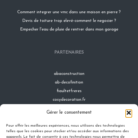
Comment integrer une vmc dans une maison en pierre ?
Devis de toiture trop elevé-comment le negocier ?
Empecher l'eau de pluie de rentrer dans mon garage
PARTENAIRES
abaconstruction
ab-decofinition
fiaultetfreres
cosydecoration.fr
infinideco.fr
Gérer le consentement
latoiturepro.fr
Pour offrir les meilleures expériences, nous utilisons des technologies
telles que les cookies pour stocker et/ou accéder aux informations des
appareils. Le fait de consentir à ces technologies nous permettra de