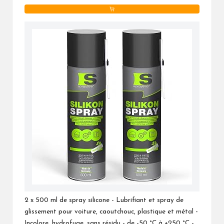
2 x 500 ml de spray silicone - Lubrifiant et spray de
glissement pour voiture, caoutchouc, plastique et métal -
Incolore, hydrofuge, sans résidu - de -50 °C à +250 °C -