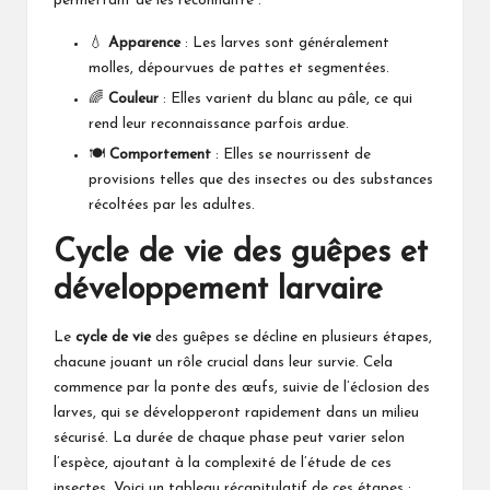
permettant de les reconnaître :
💧
Apparence
: Les larves sont généralement
molles, dépourvues de pattes et segmentées.
🌈
Couleur
: Elles varient du blanc au pâle, ce qui
rend leur reconnaissance parfois ardue.
🍽️
Comportement
: Elles se nourrissent de
provisions telles que des insectes ou des substances
récoltées par les adultes.
Cycle de vie des guêpes et
développement larvaire
Le
cycle de vie
des guêpes se décline en plusieurs étapes,
chacune jouant un rôle crucial dans leur survie. Cela
commence par la ponte des œufs, suivie de l’éclosion des
larves, qui se développeront rapidement dans un milieu
sécurisé. La durée de chaque phase peut varier selon
l’espèce, ajoutant à la complexité de l’étude de ces
insectes. Voici un tableau récapitulatif de ces étapes :