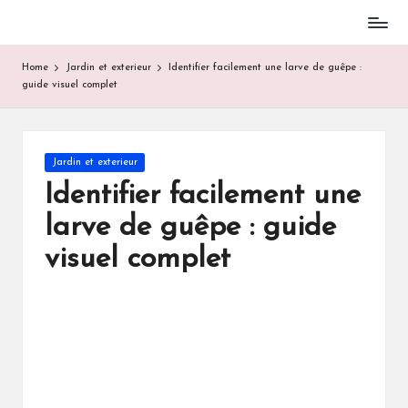
Skip
to
Home
Jardin et exterieur
Identifier facilement une larve de guêpe :
content
guide visuel complet
Posted
Jardin et exterieur
in
Identifier facilement une
larve de guêpe : guide
visuel complet