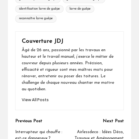
identification larve de guêpe
larve de guêpe
reconnaître larve guêpe
Couverture JDJ
Âgé de 26 ans, passionné par les travaux en
hauteur et le travail manuel, j’exerce le métier de
couvreur depuis plusieurs années. Précision,
efficacité et rigueur sont mes maîtres mots pour
rénover, entretenir ou poser des toitures. Le
challenge de chaque nouveau chantier me motive
au quotidien.
View All Posts
Post
Previous Post
Next Post
navigation
Interrupteur qui chauffe :
Airlessdeco : Idées Déco,
est-ce dangereux ?
Travaux et Aménagement