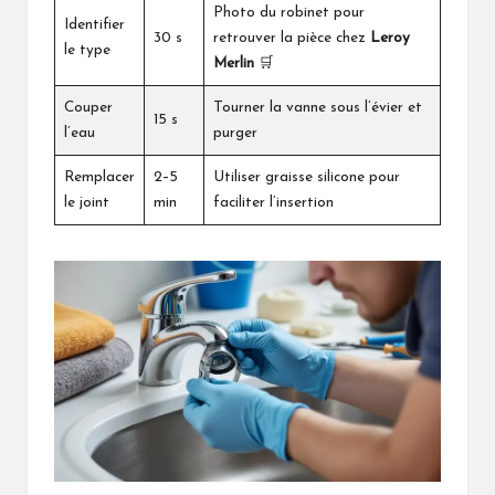
Photo du robinet pour
Identifier
30 s
retrouver la pièce chez
Leroy
le type
Merlin
🛒
Couper
Tourner la vanne sous l’évier et
15 s
l’eau
purger
Remplacer
2–5
Utiliser graisse silicone pour
le joint
min
faciliter l’insertion