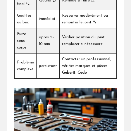
Quand ⏰
Remède si fuite ⚠️
final 🔍
Gouttes
Resserrer modérément ou
immédiat
au bec
remonter le joint 🔧
Fuite
après 5–
Vérifier position du joint,
sous
10 min
remplacer si nécessaire
corps
Contacter un professionnel;
Problème
persistant
vérifier marques et pièces
complexe
Geberit
,
Cedo