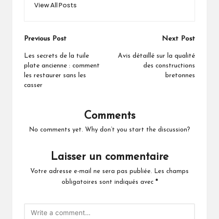
View All Posts
Post
Previous Post
Next Post
navigation
Les secrets de la tuile
Avis détaillé sur la qualité
plate ancienne : comment
des constructions
les restaurer sans les
bretonnes
casser
Comments
No comments yet. Why don’t you start the discussion?
Laisser un commentaire
Votre adresse e-mail ne sera pas publiée.
Les champs
obligatoires sont indiqués avec
*