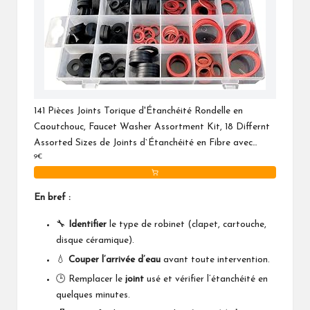
141 Pièces Joints Torique d'Étanchéité Rondelle en
Caoutchouc, Faucet Washer Assortment Kit, 18 Differnt
Assorted Sizes de Joints d`Étanchéité en Fibre avec
9€
Boîte de Rangement
En bref :
🔧
Identifier
le type de robinet (clapet, cartouche,
disque céramique).
💧
Couper l’arrivée d’eau
avant toute intervention.
🕒 Remplacer le
joint
usé et vérifier l’étanchéité en
quelques minutes.