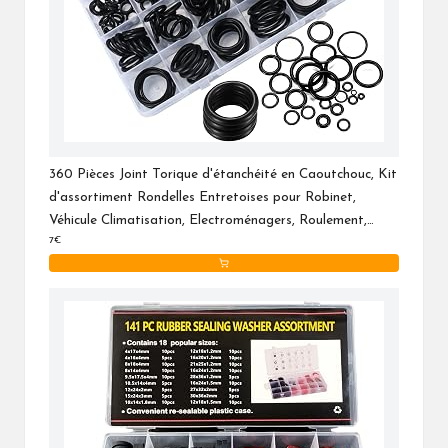
360 Pièces Joint Torique d'étanchéité en Caoutchouc, Kit
d'assortiment Rondelles Entretoises pour Robinet,
Véhicule Climatisation, Electroménagers, Roulement,
7€
Pompe - 24 tailles