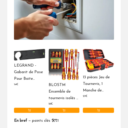
LEGRAND -
Gabarit de Pose
13 pièces Jeu de
Pour Boite
Tournevis, 1
14€
BLOSTM
Encastrement
Manche de
Ensemble de
Batibox - Avec
21€
Tournevis Isolé +
tournevis isolés –
Niveaux à Bulle -
11 Tournevis
18€
8 pièces de
Pour Repérage
Interchangeables
tournevis
et Découpage
+ 1 Tournevis
électriques testés
des Plaques de
En bref
— points clés 🛠️🔌
Avec Testeur de
VDE pour
Plâtre à Partir