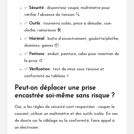
✅
Sécurité
: disjoncteur coupé, multimètre pour
vérifier l’absence de tension 🔍
✅
Outils
: tournevis isolés, pince à dénuder, scie-
cloche, rainureuse 🛠️
✅
Matériel
: boîte d’encastrement, goulotte/plinthe,
dominos, gaines 📦
✅
Finitions
: enduit, peinture, cales pour maintien de
la prise 🎨
✅
Vérification
: test de mise sous tension et
conformité au tableau ⚡
Peut-on déplacer une prise
encastrée soi‑même sans risque ?
Oui, si les règles de sécurité sont respectées : couper le
courant, utiliser un multimètre et des outils isolés. En cas
de doute sur le câblage ou la conformité, faire appel à
un électricien.