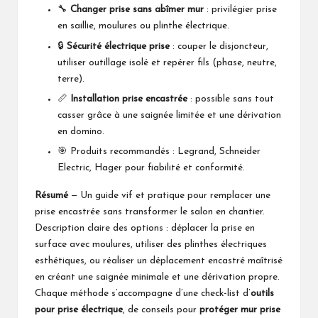
Tension,
tournevis
d'un Trou
🔧
Changer prise sans abîmer mur
: privilégier prise
Magnétique
d'électricien 1000
Existant
en saillie, moulures ou plinthe électrique.
Tournevis de
V avec étui de
🔒
Sécurité électrique prise
: couper le disjoncteur,
Precision, pour le
rangement inclus
utiliser outillage isolé et repérer fils (phase, neutre,
Montage et le
terre).
Démontage
📏
Installation prise encastrée
: possible sans tout
casser grâce à une saignée limitée et une dérivation
en domino.
🎯 Produits recommandés : Legrand, Schneider
Electric, Hager pour fiabilité et conformité.
Résumé
— Un guide vif et pratique pour remplacer une
prise encastrée sans transformer le salon en chantier.
Description claire des options : déplacer la prise en
surface avec moulures, utiliser des plinthes électriques
esthétiques, ou réaliser un déplacement encastré maîtrisé
en créant une saignée minimale et une dérivation propre.
Chaque méthode s’accompagne d’une check-list d’
outils
pour prise électrique
, de conseils pour
protéger mur prise