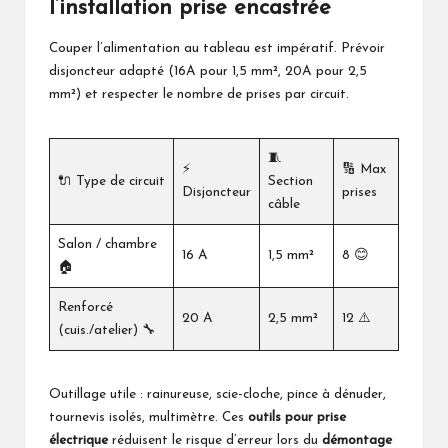
l’installation prise encastrée
Couper l’alimentation au tableau est impératif. Prévoir
disjoncteur adapté (16A pour 1,5 mm², 20A pour 2,5
mm²) et respecter le nombre de prises par circuit.
🧵
⚡
🔢 Max
🔌 Type de circuit
Section
Disjoncteur
prises
câble
Salon / chambre
16 A
1,5 mm²
8 😊
🏠
Renforcé
20 A
2,5 mm²
12 ⚠️
(cuis./atelier) 🔧
Outillage utile : rainureuse, scie-cloche, pince à dénuder,
tournevis isolés, multimètre. Ces
outils pour prise
électrique
réduisent le risque d’erreur lors du
démontage