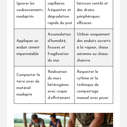
Ignorer les
capillaires
hérisson ventilé et
soubassements
fréquentes et
des drains
inadaptés
dégradation
périphériques
rapide du pisé
efficaces
Accumulation
Utiliser uniquement
Appliquer un
d’humidité,
des enduits ouverts
enduit ciment
fissures et
à la vapeur, chaux
imperméable
fragilisation
aérienne ou chaux-
du mur
chanvre
Réalisation
Respecter le
Compacter la
de murs
rythme et la
terre avec du
hétérogènes
technique de
matériel
avec risque
compactage
inadapté
d’effritement
manuel avec pisoir