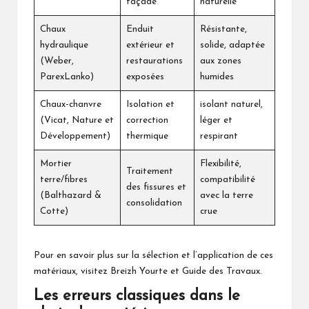
façade
naturelle
Chaux
Enduit
Résistante,
hydraulique
extérieur et
solide, adaptée
(Weber,
restaurations
aux zones
ParexLanko)
exposées
humides
Chaux-chanvre
Isolation et
isolant naturel,
(Vicat, Nature et
correction
léger et
Développement)
thermique
respirant
Mortier
Flexibilité,
Traitement
terre/fibres
compatibilité
des fissures et
(Balthazard &
avec la terre
consolidation
Cotte)
crue
Pour en savoir plus sur la sélection et l’application de ces
matériaux, visitez
Breizh Yourte
et
Guide des Travaux
.
Les erreurs classiques dans le