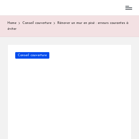
Skip
to
Home
Conseil couverture
Rénover un mur en pisé : erreurs courantes à
content
éviter
Posted
Conseil couverture
in