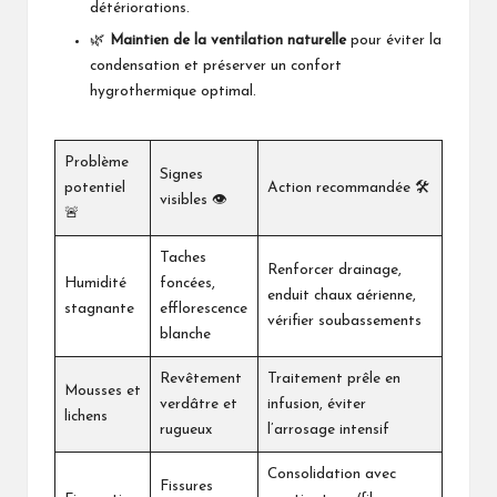
détériorations.
🌿
Maintien de la ventilation naturelle
pour éviter la
condensation et préserver un confort
hygrothermique optimal.
Problème
Signes
potentiel
Action recommandée 🛠️
visibles 👁️
🚨
Taches
Renforcer drainage,
Humidité
foncées,
enduit chaux aérienne,
stagnante
efflorescence
vérifier soubassements
blanche
Revêtement
Traitement prêle en
Mousses et
verdâtre et
infusion, éviter
lichens
rugueux
l’arrosage intensif
Consolidation avec
Fissures