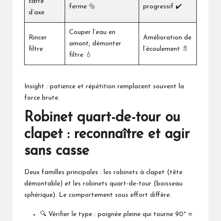
carré
ferme 🔩
progressif ✔️
d’axe
Couper l’eau en
Rincer
Amélioration de
amont, démonter
filtre
l’écoulement 🚿
filtre 💧
Insight : patience et répétition remplacent souvent la
force brute.
Robinet quart-de-tour ou
clapet : reconnaître et agir
sans casse
Deux familles principales : les robinets à clapet (tête
démontable) et les robinets quart-de-tour (boisseau
sphérique). Le comportement sous effort diffère.
🔍 Vérifier le type : poignée pleine qui tourne 90° =