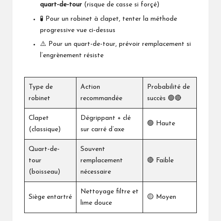
quart-de-tour
(risque de casse si forçé)
🧪 Pour un robinet à clapet, tenter la méthode
progressive vue ci‑dessus
⚠️ Pour un quart-de-tour, prévoir remplacement si
l’engrènement résiste
Type de
Action
Probabilité de
robinet
recommandée
succès 🟢🔴
Clapet
Dégrippant + clé
🟢 Haute
(classique)
sur carré d’axe
Quart-de-
Souvent
tour
remplacement
🔴 Faible
(boisseau)
nécessaire
Nettoyage filtre et
Siège entartré
🟡 Moyen
lime douce