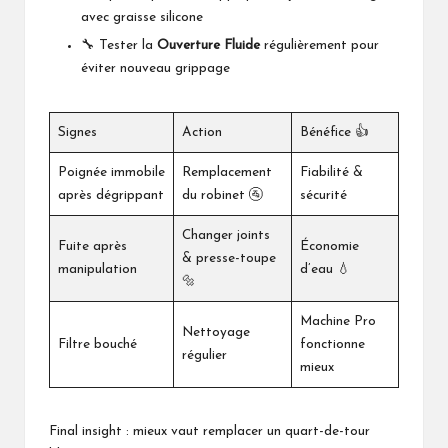
avec graisse silicone
🔧 Tester la
Ouverture Fluide
régulièrement pour
éviter nouveau grippage
Signes
Action
Bénéfice 👍
Poignée immobile
Remplacement
Fiabilité &
après dégrippant
du robinet 🚰
sécurité
Changer joints
Fuite après
Économie
& presse-toupe
manipulation
d’eau 💧
🔩
Machine Pro
Nettoyage
Filtre bouché
fonctionne
régulier
mieux
Final insight : mieux vaut remplacer un quart-de-tour