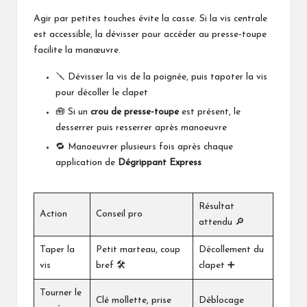
Agir par petites touches évite la casse. Si la vis centrale
est accessible, la dévisser pour accéder au presse-toupe
facilite la manœuvre.
🪛 Dévisser la vis de la poignée, puis tapoter la vis
pour décoller le clapet
🧰 Si un
crou de presse-toupe
est présent, le
desserrer puis resserrer après manoeuvre
🔁 Manoeuvrer plusieurs fois après chaque
application de
Dégrippant Express
Résultat
Action
Conseil pro
attendu 🔎
Taper la
Petit marteau, coup
Décollement du
vis
bref 🛠️
clapet ➕
Tourner le
Clé mollette, prise
Déblocage