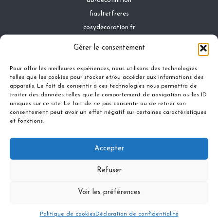
ab-decofinition
fiaultetfreres
cosydecoration.fr
infinideco.fr
Gérer le consentement
latoiturepro.fr
Pour offrir les meilleures expériences, nous utilisons des technologies
telles que les cookies pour stocker et/ou accéder aux informations des
appareils. Le fait de consentir à ces technologies nous permettra de
traiter des données telles que le comportement de navigation ou les ID
Contact
uniques sur ce site. Le fait de ne pas consentir ou de retirer son
Mentions légales
consentement peut avoir un effet négatif sur certaines caractéristiques
et fonctions.
Conditions générales d'utilisation
Conditions générales de vente
Accepter
Politique de cookies
Politique de confidentialité
Refuser
Voir les préférences
Copyright 2026 — . All rights reserved.
Bloglo WordPress Theme
Politique de cookies
Déclaration de confidentialité