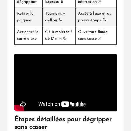
dégrippant
Express
🧴
infiltration ↗️
Retirer la
Tournevis +
Accès à l’axe et au
poignée
chiffon 🔧
presse-toupe 🔍
Actionner le
Clé à molette /
Ouverture fluide
carré d’axe
clé 17 mm 🔩
sans casse ✅
Étapes détaillées pour dégripper
sans casser