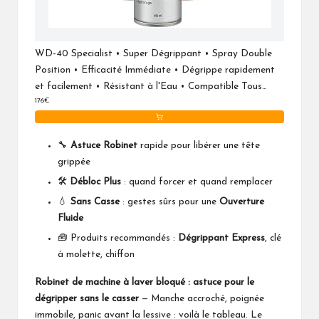
WD-40 Specialist • Super Dégrippant • Spray Double
Position • Efficacité Immédiate • Dégrippe rapidement
et facilement • Résistant à l'Eau • Compatible Tous
176€
Métaux • 400 ML • Carton de 12
🔧
Astuce Robinet
rapide pour libérer une tête
grippée
🛠️
Débloc Plus
: quand forcer et quand remplacer
💧
Sans Casse
: gestes sûrs pour une
Ouverture
Fluide
🧰 Produits recommandés :
Dégrippant Express
, clé
à molette, chiffon
Robinet de machine à laver bloqué : astuce pour le
dégripper sans le casser
— Manche accroché, poignée
immobile, panic avant la lessive : voilà le tableau. Le