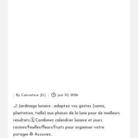
By
Couverture JDJ
juin 30, 2026
Posted
by
🌙 Jardinage lunaire : adaptez vos gestes (semis,
plantation, taille) aux phases de la lune pour de meilleurs
résultats.🗓️ Combinez calendrier lunaire et jours
racines/feuilles/fleurs/fruits pour organiser votre
potager.♻️ Associez…