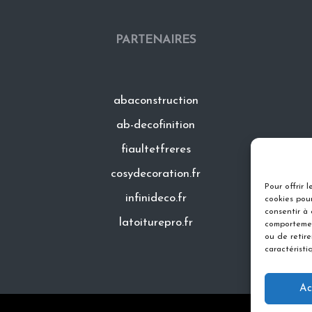
PARTENAIRES
abaconstruction
ab-decofinition
fiaultetfreres
cosydecoration.fr
Pour offrir 
infinideco.fr
cookies pour
consentir à
latoiturepro.fr
comportemen
ou de retir
caractéristi
Ac