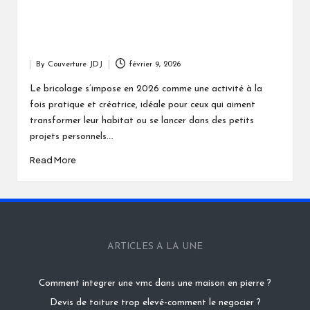
By
Couverture JDJ
février 9, 2026
Posted
by
Le bricolage s’impose en 2026 comme une activité à la
fois pratique et créatrice, idéale pour ceux qui aiment
transformer leur habitat ou se lancer dans des petits
projets personnels.…
Read More
ARTICLES A LA UNE
Comment integrer une vmc dans une maison en pierre ?
Devis de toiture trop elevé-comment le negocier ?