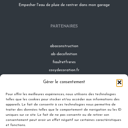
Empecher l'eau de pluie de rentrer dans mon garage
PARTENAIRES
abaconstruction
ab-decofinition
fiaultetfreres
cosydecoration.fr
infinideco.fr
Gérer le consentement
latoiturepro.fr
Pour offrir les meilleures expériences, nous utilisons des technologies
telles que les cookies pour stocker et/ou accéder aux informations des
appareils. Le fait de consentir à ces technologies nous permettra de
traiter des données telles que le comportement de navigation ou les ID
Contact
uniques sur ce site. Le fait de ne pas consentir ou de retirer son
Mentions légales
consentement peut avoir un effet négatif sur certaines caractéristiques
et fonctions.
Conditions générales d'utilisation