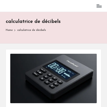
Skip
to
calculatrice de décibels
content
Home
calculatrice de décibels