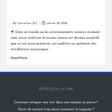
By
Couverture JDJ
janvier 29, 2026
Posted
by
🌟 Dans un monde où les environnements sonores évoluent
sans cesse, maîtriser le niveau sonore est devenu essentiel,
que ce soit pour préserver son audition ou optimiser des
installations acoustiques.…
Read More
ARTICLES A LA UNE
Comment integrer une vmc dans une maison en pierre ?
Devis de toiture trop elevé-comment le negocier ?