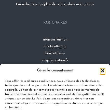
Empecher l'eau de pluie de rentrer dans mon garage
PARTENAIRES
abaconstruction
ab-decofinition
fiaultetfreres
cosydecoration.fr
infinideco.fr
Gérer le consentement
latoiturepro.fr
Pour offrir les meilleures expériences, nous utilisons des technologies
telles que les cookies pour stocker et/ou accéder aux informations des
appareils. Le fait de consentir à ces technologies nous permettra de
traiter des données telles que le comportement de navigation ou les ID
Contact
uniques sur ce site. Le fait de ne pas consentir ou de retirer son
Mentions légales
consentement peut avoir un effet négatif sur certaines caractéristiques
et fonctions.
Conditions générales d'utilisation