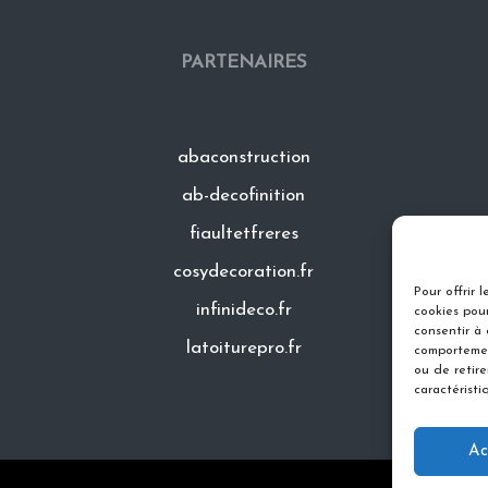
PARTENAIRES
abaconstruction
ab-decofinition
fiaultetfreres
cosydecoration.fr
Pour offrir 
infinideco.fr
cookies pour
consentir à
latoiturepro.fr
comportemen
ou de retir
caractéristi
Ac