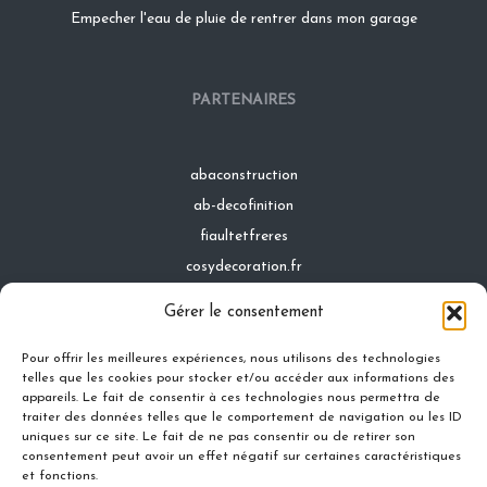
Empecher l'eau de pluie de rentrer dans mon garage
PARTENAIRES
abaconstruction
ab-decofinition
fiaultetfreres
cosydecoration.fr
infinideco.fr
Gérer le consentement
latoiturepro.fr
Pour offrir les meilleures expériences, nous utilisons des technologies
telles que les cookies pour stocker et/ou accéder aux informations des
appareils. Le fait de consentir à ces technologies nous permettra de
traiter des données telles que le comportement de navigation ou les ID
Contact
uniques sur ce site. Le fait de ne pas consentir ou de retirer son
Mentions légales
consentement peut avoir un effet négatif sur certaines caractéristiques
et fonctions.
Conditions générales d'utilisation