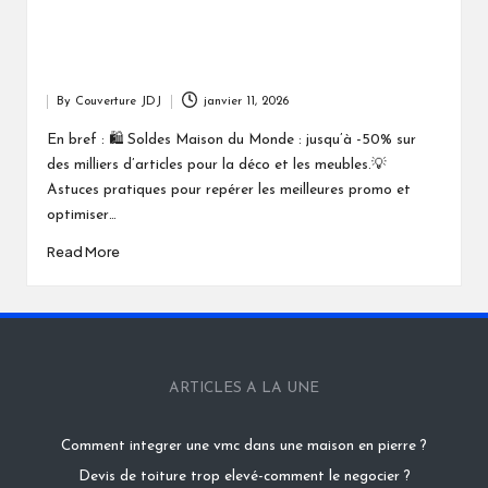
By
Couverture JDJ
janvier 11, 2026
Posted
by
En bref : 🛍️ Soldes Maison du Monde : jusqu’à -50% sur
des milliers d’articles pour la déco et les meubles.💡
Astuces pratiques pour repérer les meilleures promo et
optimiser…
Read More
ARTICLES A LA UNE
Comment integrer une vmc dans une maison en pierre ?
Devis de toiture trop elevé-comment le negocier ?