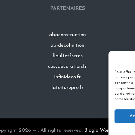
PARTENAIRES
abaconstruction
ab-decofinition
fiaultetfreres
cosydecoration.fr
Pour offrir 
infinideco.fr
cookies pour
consentir à
latoiturepro.fr
comportemen
ou de retir
caractéristi
Ac
pyright 2026 — . All rights reserved.
Bloglo WordPress Th