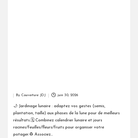
By
Couverture JDJ
juin 30, 2026
Posted
by
🌙 Jardinage lunaire : adaptez vos gestes (semis,
plantation, taille) aux phases de la lune pour de meilleurs
résultats.🗓️ Combinez calendrier lunaire et jours
racines/feuilles/fleurs/fruits pour organiser votre
potager.♻️ Associez…