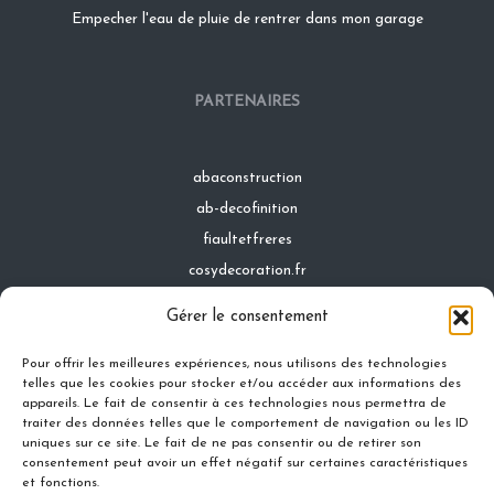
Empecher l'eau de pluie de rentrer dans mon garage
PARTENAIRES
abaconstruction
ab-decofinition
fiaultetfreres
cosydecoration.fr
infinideco.fr
Gérer le consentement
latoiturepro.fr
Pour offrir les meilleures expériences, nous utilisons des technologies
telles que les cookies pour stocker et/ou accéder aux informations des
appareils. Le fait de consentir à ces technologies nous permettra de
traiter des données telles que le comportement de navigation ou les ID
Contact
uniques sur ce site. Le fait de ne pas consentir ou de retirer son
Mentions légales
consentement peut avoir un effet négatif sur certaines caractéristiques
et fonctions.
Conditions générales d'utilisation