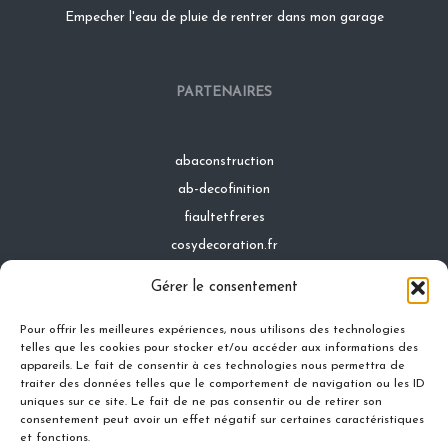
Empecher l'eau de pluie de rentrer dans mon garage
PARTENAIRES
abaconstruction
ab-decofinition
fiaultetfreres
cosydecoration.fr
infinideco.fr
Gérer le consentement
latoiturepro.fr
Pour offrir les meilleures expériences, nous utilisons des technologies
telles que les cookies pour stocker et/ou accéder aux informations des
appareils. Le fait de consentir à ces technologies nous permettra de
traiter des données telles que le comportement de navigation ou les ID
Contact
uniques sur ce site. Le fait de ne pas consentir ou de retirer son
Mentions légales
consentement peut avoir un effet négatif sur certaines caractéristiques
et fonctions.
Conditions générales d'utilisation