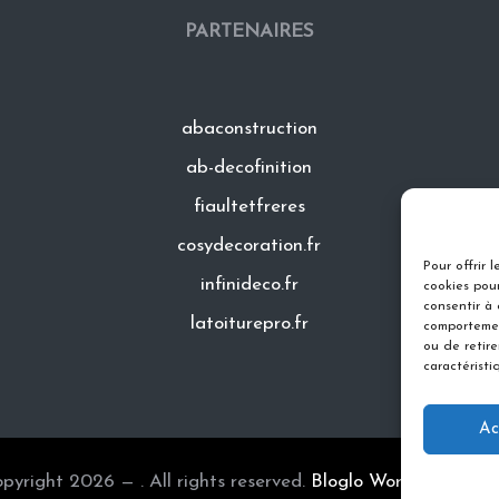
PARTENAIRES
abaconstruction
ab-decofinition
fiaultetfreres
cosydecoration.fr
Pour offrir 
infinideco.fr
cookies pour
consentir à
latoiturepro.fr
comportemen
ou de retir
caractéristi
Ac
pyright 2026 — . All rights reserved.
Bloglo WordPress Th