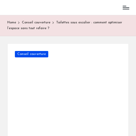
Skip
to
Home
Conseil couverture
Toilettes sous escalier : comment optimiser
content
l’espace sans tout refaire ?
Posted
Conseil couverture
in