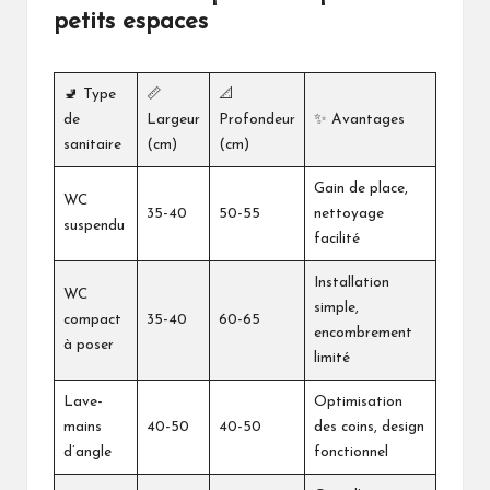
petits espaces
🚽 Type
📏
📐
de
Largeur
Profondeur
✨ Avantages
sanitaire
(cm)
(cm)
Gain de place,
WC
35-40
50-55
nettoyage
suspendu
facilité
Installation
WC
simple,
compact
35-40
60-65
encombrement
à poser
limité
Lave-
Optimisation
mains
40-50
40-50
des coins, design
d’angle
fonctionnel