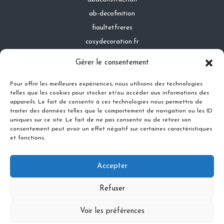
ab-decofinition
fiaultetfreres
cosydecoration.fr
infinideco.fr
Gérer le consentement
latoiturepro.fr
Pour offrir les meilleures expériences, nous utilisons des technologies
telles que les cookies pour stocker et/ou accéder aux informations des
appareils. Le fait de consentir à ces technologies nous permettra de
traiter des données telles que le comportement de navigation ou les ID
Contact
uniques sur ce site. Le fait de ne pas consentir ou de retirer son
Mentions légales
consentement peut avoir un effet négatif sur certaines caractéristiques
et fonctions.
Conditions générales d'utilisation
Conditions générales de vente
Accepter
Politique de cookies
Politique de confidentialité
Refuser
Voir les préférences