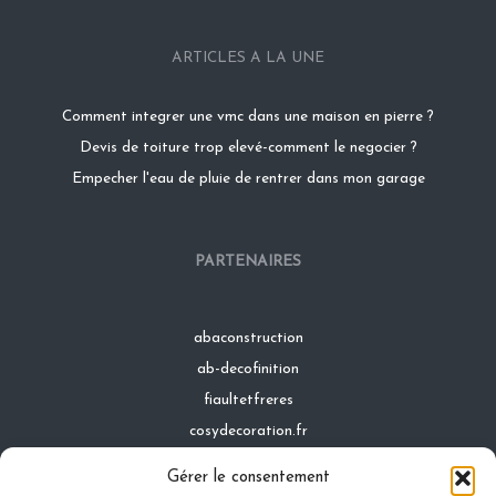
ARTICLES A LA UNE
Comment integrer une vmc dans une maison en pierre ?
Devis de toiture trop elevé-comment le negocier ?
Empecher l'eau de pluie de rentrer dans mon garage
PARTENAIRES
abaconstruction
ab-decofinition
fiaultetfreres
cosydecoration.fr
infinideco.fr
Gérer le consentement
latoiturepro.fr