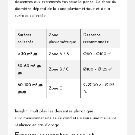
descentes aux extrémités favorise la pente. Le choix du
diamètre dépend de la zone pluviométrique et de la
surface collectée.
Surface
Zone
Descente
collectée
pluviométrique
recommandée
< 30 m²
🌧️
Zone A / B
Ø80 – Ø100 ✅
30–60 m²
🌧️
Zone B / C
Ø100 – Ø125 ✅
🌧️
60–100 m²
🌧️
2×Ø100 ou Ø125
Zone C
🌧️🌧️
🔧
Insight : multiplier les descentes plutôt que
surdimensionner une seule conduite assure une meilleure
résilience en cas d’orage.