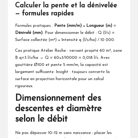
Calculer la pente et la dénivelée
— formules rapides
Formules pratiques :
Pente (mm/m)
×
Longueur (m)
=
Dénivelé (mm)
. Pour dimensionner le débit : Q (l/s) =
Surface collectée (m²) × Intensité q (l/s/ha) / 10 000.
Cas pratique Atelier Roche : versant projeté 60 m², zone
B q=3 l/s/ha → Q = 60×3/10000 = 0,018 l/s. Avec
gouttière Ø100 et pente 5 mm/m, la capacité est
largement suffisante. Insight : toujours convertir la
surface en projection horizontale pour un calcul
rigoureux.
Dimensionnement des
descentes et diamètre
selon le débit
Ne pas dépasser 10–12 m sans naissance ; placer les