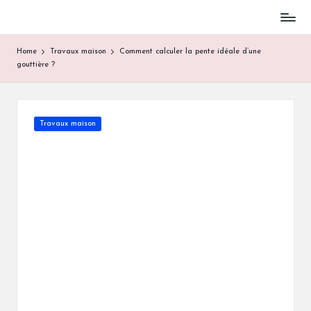
Skip
to
Home
Travaux maison
Comment calculer la pente idéale d’une
content
gouttière ?
Posted
Travaux maison
in