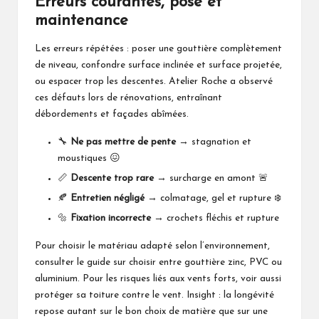
Erreurs courantes, pose et
maintenance
Les erreurs répétées : poser une gouttière complètement
de niveau, confondre surface inclinée et surface projetée,
ou espacer trop les descentes. Atelier Roche a observé
ces défauts lors de rénovations, entraînant
débordements et façades abîmées.
🔧
Ne pas mettre de pente
→ stagnation et
moustiques 😖
📏
Descente trop rare
→ surcharge en amont 🚨
🍂
Entretien négligé
→ colmatage, gel et rupture ❄️
🔩
Fixation incorrecte
→ crochets fléchis et rupture
Pour choisir le matériau adapté selon l’environnement,
consulter le guide sur
choisir entre gouttière zinc, PVC ou
aluminium
. Pour les risques liés aux vents forts, voir aussi
protéger sa toiture contre le vent
. Insight : la longévité
repose autant sur le bon choix de matière que sur une