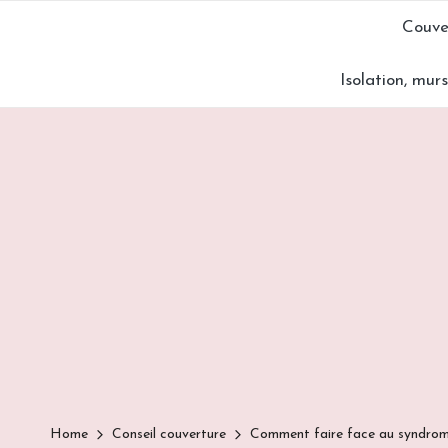
Couve
Skip
Isolation, mur
to
content
Home
Conseil couverture
Comment faire face au syndrome 