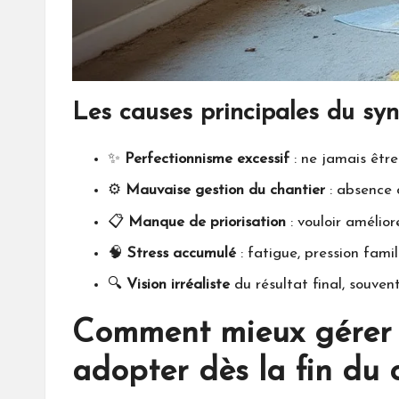
Les causes principales du syn
✨
Perfectionnisme excessif
: ne jamais être
⚙️
Mauvaise gestion du chantier
: absence d
📋
Manque de priorisation
: vouloir amélio
🧠
Stress accumulé
: fatigue, pression fami
🔍
Vision irréaliste
du résultat final, souven
Comment mieux gérer se
adopter dès la fin du 