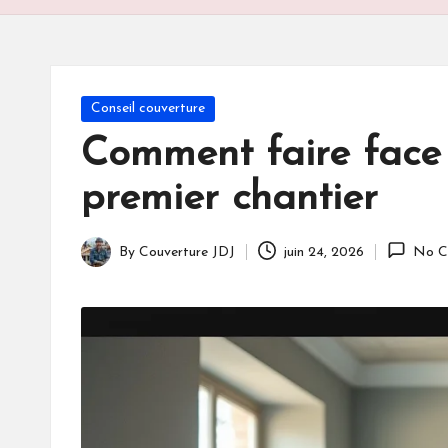
Posted
Conseil couverture
in
Comment faire face 
premier chantier
By
Couverture JDJ
juin 24, 2026
No C
Posted
by