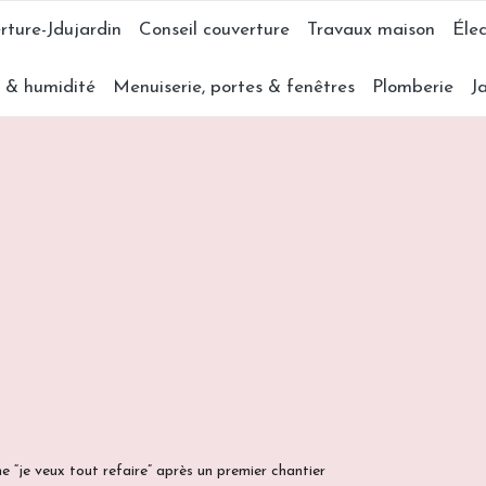
rture-Jdujardin
Conseil couverture
Travaux maison
Élec
s & humidité
Menuiserie, portes & fenêtres
Plomberie
J
“je veux tout refaire” après un premier chantier