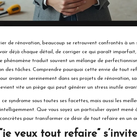
ier de rénovation, beaucoup se retrouvent confrontés à un 
evoir déjà chaque détail, de corriger ce qui paraît imparfai
 Ce phénomène traduit souvent un mélange de perfectionnis
on des tâches. Comprendre pourquoi cette envie de tout refai
our avancer sereinement dans ses projets de rénovation, sa
 devient vite un piège qui peut générer un stress inutile av
t ce syndrome sous toutes ses facettes, mais aussi les mei
er intelligemment. Que vous soyez un particulier ayant mené 
 concrètes pour transformer ce désir de tout refaire en un ou
je veux tout refaire” s’invi