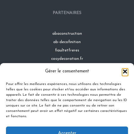
PARTENAIRES
abaconstruction
ab-decofinition
fiaultetfreres
cosydecoration.fr
infinideco.fr
Gérer le consentement
latoiturepro.fr
Pour offrir les meilleures expériences, nous utilisons des technologies
telles que les cookies pour stocker et/ou accéder aux informations des
appareils. Le fait de consentir à ces technologies nous permettra de
traiter des données telles que le comportement de navigation ou les ID
Contact
uniques sur ce site. Le fait de ne pas consentir ou de retirer son
Mentions légales
consentement peut avoir un effet négatif sur certaines caractéristiques
et fonctions.
Conditions générales d'utilisation
Conditions générales de vente
Accepter