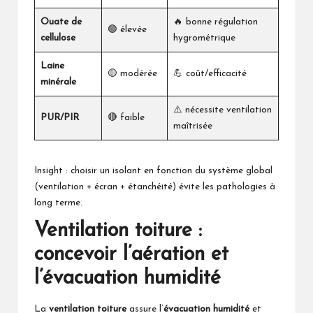
Ouate de
🔥 bonne régulation
🟢 élevée
cellulose
hygrométrique
Laine
🟡 modérée
💪 coût/efficacité
minérale
⚠️ nécessite ventilation
PUR/PIR
🔴 faible
maîtrisée
Insight : choisir un isolant en fonction du système global
(ventilation + écran + étanchéité) évite les pathologies à
long terme.
Ventilation toiture
:
concevoir l’aération et
l’évacuation humidité
La
ventilation toiture
assure l’
évacuation humidité
et