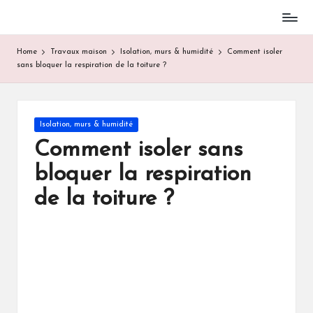
Skip
to
Home
Travaux maison
Isolation, murs & humidité
Comment isoler
content
sans bloquer la respiration de la toiture ?
Posted
Isolation, murs & humidité
in
Comment isoler sans
bloquer la respiration
de la toiture ?