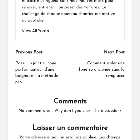
efficacité et rigueur sont mes maîtres mots pour
rénover, entretenir ou poser des toitures. Le
challenge de chaque nouveau chantier me motive
au quotidien.
View All Posts
Post
Previous Post
Next Post
navigation
Poser un joint silicone
Comment isoler une
parfait autour d’une
fenêtre ancienne sans la
baignoire : la méthode
remplacer
pro
Comments
No comments yet. Why don’t you start the discussion?
Laisser un commentaire
Votre adresse e-mail ne sera pas publiée.
Les champs