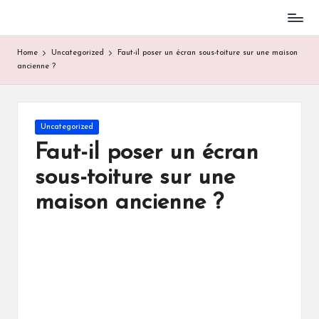
Skip
to
Home
Uncategorized
Faut-il poser un écran sous-toiture sur une maison
content
ancienne ?
Posted
Uncategorized
in
Faut-il poser un écran
sous-toiture sur une
maison ancienne ?