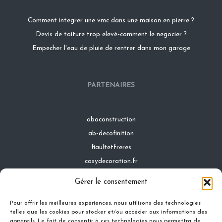
Comment integrer une vmc dans une maison en pierre ?
Devis de toiture trop elevé-comment le negocier ?
Empecher l'eau de pluie de rentrer dans mon garage
PARTENAIRES
abaconstruction
ab-decofinition
fiaultetfreres
cosydecoration.fr
infinideco.fr
Gérer le consentement
latoiturepro.fr
Pour offrir les meilleures expériences, nous utilisons des technologies
telles que les cookies pour stocker et/ou accéder aux informations des
appareils. Le fait de consentir à ces technologies nous permettra de