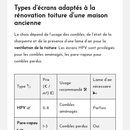
Types d’écrans adaptés à la
rénovation toiture d’une maison
ancienne
Le choix dépend de l’usage des combles, de l’état de la
charpente et de la présence d’une lame d’air pour la
ventilation de la toiture
. Les écrans HPV sont privilégiés
pour les combles aménagés, les pare-vapeur pour
combles perdus.
Prix
Lame d’air
Usage
Type 🏷️
(€ /
nécessaire
recommandé 🛠️
m²) 💶
🌬️
Combles
HPV
🌿
2–8
Parfois
aménagés
Pare‑vapeu
1–3
Combles perdus
Oui
r
🧱