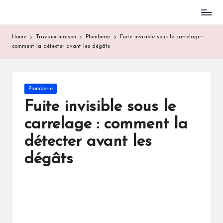
Skip
to
Home
Travaux maison
Plomberie
Fuite invisible sous le carrelage :
content
comment la détecter avant les dégâts
Posted
Plomberie
in
Fuite invisible sous le
carrelage : comment la
détecter avant les
dégâts