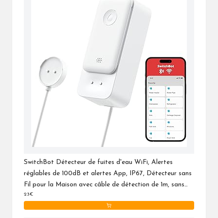
SwitchBot Détecteur de fuites d'eau WiFi, Alertes
réglables de 100dB et alertes App, IP67, Détecteur sans
Fil pour la Maison avec câble de détection de 1m, sans
23€
hub requis (Compatible avec 2.4G)