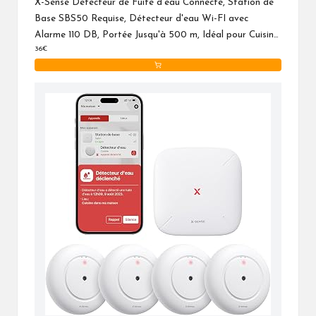
X-Sense Détecteur de Fuite d'eau Connecté, Station de
Base SBS50 Requise, Détecteur d'eau Wi-FI avec
Alarme 110 DB, Portée Jusqu'à 500 m, Idéal pour Cuisine,
36€
sous-Sol, Salle de Bain, SWS51, Lot de 3