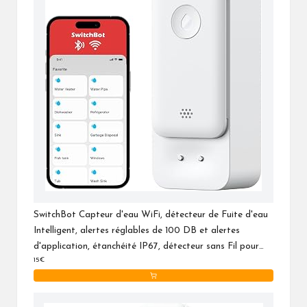
SwitchBot Capteur d'eau WiFi, détecteur de Fuite d'eau
Intelligent, alertes réglables de 100 DB et alertes
d'application, étanchéité IP67, détecteur sans Fil pour
15€
Cuisine, Salle de Bain, Cave, Pas