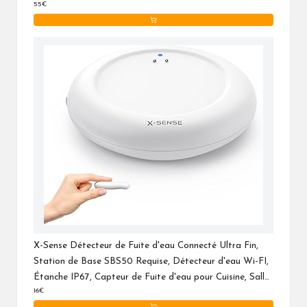
55€
Salles de Bains, sous-sols, SWS0A41
X-Sense Détecteur de Fuite d'eau Connecté Ultra Fin,
Station de Base SBS50 Requise, Détecteur d'eau Wi-FI,
Étanche IP67, Capteur de Fuite d'eau pour Cuisine, Salle
16€
de Bain, sous-Sol, SWS0A, Lot de 1