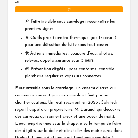
49€
avec câble de détection de 1 m
🔎
Fuite invisible
sous
carrelage
: reconnaître les
premiers signes.
🔥 Outils pros (caméra thermique, gaz traceur…)
pour une
détection de fuite
sans tout casser.
🛠️ Actions immédiates : coupure d’eau, photos,
relevés, appel assurance sous
5 jours
.
🧰
Prévention dégâts
: pose conforme, contrôle
plomberie régulier et capteurs connectés.
Fuite invisible
sous le
carrelage
: un ennemi discret qui
commence souvent par une auréole et finit par un
chantier coûteux. Un récit récurrent en 2025 : Solutech
reçoit l’appel d’un propriétaire, M. Durand, qui découvre
des carreaux qui sonnent creux et une odeur de moisi.
L’eau, emprisonnée sous la chape, a eu le temps de faire
des dégâts sur la dalle et d’installer des moisissures dans
l’isolant. L’angle d’attaque qui fonctionne consiste à