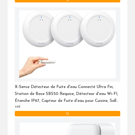
X-Sense Détecteur de Fuite d'eau Connecté Ultra Fin,
Station de Base SBS50 Requise, Détecteur d'eau Wi-FI,
Étanche IP67, Capteur de Fuite d'eau pour Cuisine, Salle
35€
de Bain, sous-Sol, SWS0A, Lot de 3