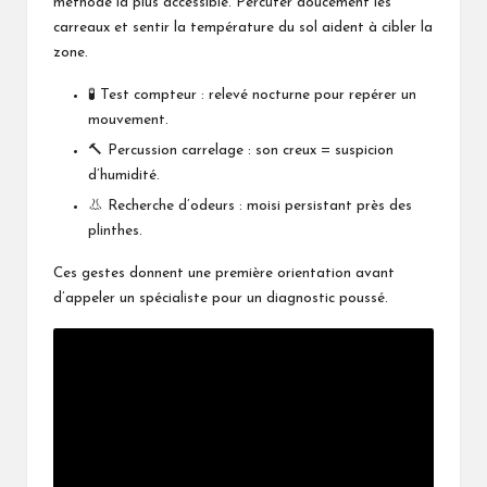
méthode la plus accessible. Percuter doucement les
carreaux et sentir la température du sol aident à cibler la
zone.
🧪 Test compteur : relevé nocturne pour repérer un
mouvement.
🔨 Percussion carrelage : son creux = suspicion
d’humidité.
👃 Recherche d’odeurs : moisi persistant près des
plinthes.
Ces gestes donnent une première orientation avant
d’appeler un spécialiste pour un diagnostic poussé.