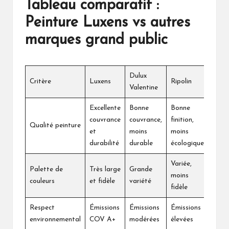
Tableau comparatif :
Peinture Luxens vs autres
marques grand public
Dulux
Critère
Luxens
Ripolin
Valentine
Excellente
Bonne
Bonne
couvrance
couvrance,
finition,
Qualité peinture
et
moins
moins
durabilité
durable
écologique
Variée,
Palette de
Très large
Grande
moins
couleurs
et fidèle
variété
fidèle
Respect
Émissions
Émissions
Émissions
environnemental
COV A+
modérées
élevées