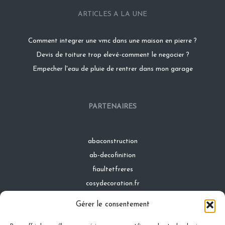
ARTICLES A LA UNE
Comment integrer une vmc dans une maison en pierre ?
Devis de toiture trop elevé-comment le negocier ?
Empecher l'eau de pluie de rentrer dans mon garage
PARTENAIRES
abaconstruction
ab-decofinition
fiaultetfreres
cosydecoration.fr
infinideco.fr
Gérer le consentement
latoiturepro.fr