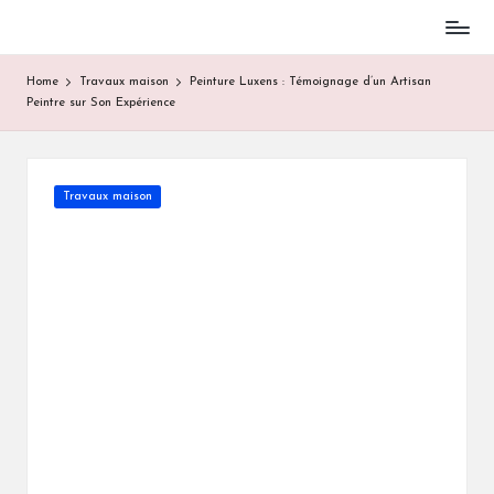
Skip
to
Home
Travaux maison
Peinture Luxens : Témoignage d’un Artisan
content
Peintre sur Son Expérience
Posted
Travaux maison
in