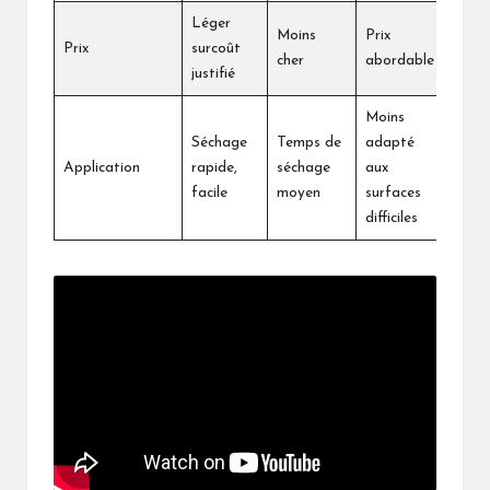
Léger
Moins
Prix
Prix
surcoût
cher
abordable
justifié
Moins
Séchage
Temps de
adapté
Application
rapide,
séchage
aux
facile
moyen
surfaces
difficiles