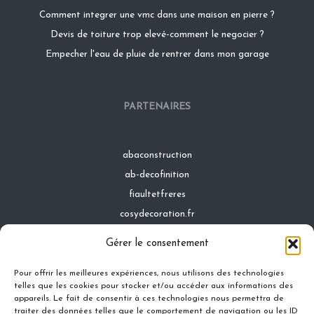
Comment integrer une vmc dans une maison en pierre ?
Devis de toiture trop elevé-comment le negocier ?
Empecher l'eau de pluie de rentrer dans mon garage
PARTENAIRES
abaconstruction
ab-decofinition
fiaultetfreres
cosydecoration.fr
infinideco.fr
Gérer le consentement
latoiturepro.fr
Pour offrir les meilleures expériences, nous utilisons des technologies
telles que les cookies pour stocker et/ou accéder aux informations des
appareils. Le fait de consentir à ces technologies nous permettra de
traiter des données telles que le comportement de navigation ou les ID
Contact