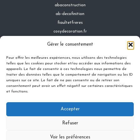
abaconstruction
ab-decofinition
fiaultetfreres
cosydecoration.fr
infinideco.fr
Gérer le consentement
latoiturepro.fr
Pour offrir les meilleures expériences, nous utilisons des technologies
telles que les cookies pour stocker et/ou accéder aux informations des
appareils. Le fait de consentir à ces technologies nous permettra de
traiter des données telles que le comportement de navigation ou les ID
Contact
uniques sur ce site. Le fait de ne pas consentir ou de retirer son
Mentions légales
consentement peut avoir un effet négatif sur certaines caractéristiques
et fonctions.
Conditions générales d'utilisation
Conditions générales de vente
Accepter
Politique de cookies
Politique de confidentialité
Refuser
Voir les préférences