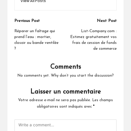
View All Posts
Post
Previous Post
Next Post
navigation
Réparer un faîtage qui
List-Company.com :
prend l’eau : mortier,
Estimez gratuitement vos
closoir ou bande ventilée
frais de cession de fonds
?
de commerce
Comments
No comments yet. Why don’t you start the discussion?
Laisser un commentaire
Votre adresse e-mail ne sera pas publiée.
Les champs
obligatoires sont indiqués avec
*