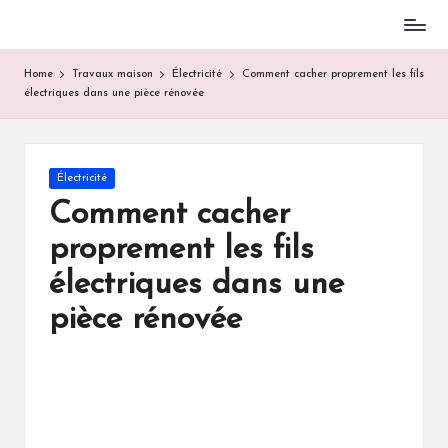
Skip
to
Home
Travaux maison
Électricité
Comment cacher proprement les fils
content
électriques dans une pièce rénovée
Posted
Électricité
in
Comment cacher
proprement les fils
électriques dans une
pièce rénovée