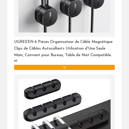
UGREEEN 6 Pièces Organisateur de Câble Magnétique
Clips de Câbles Autocollants Utilisation d'Une Seule
Main, Convient pour Bureau, Table de Nuit Compatible
8€
avec Câbles jusqu'à 7,5 mm