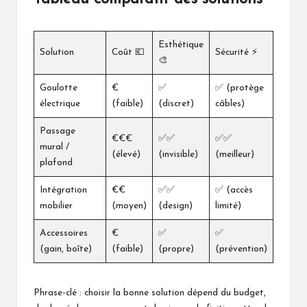
Esthétique
Solution
Coût 💶
Sécurité ⚡
🎨
Goulotte
€
✅
✅ (protège
électrique
(faible)
(discret)
câbles)
Passage
€€€
✅✅
✅✅
mural /
(élevé)
(invisible)
(meilleur)
plafond
Intégration
€€
✅✅
✅ (accès
mobilier
(moyen)
(design)
limité)
Accessoires
€
✅
✅
(gain, boîte)
(faible)
(propre)
(prévention)
Phrase-clé : choisir la bonne solution dépend du budget,