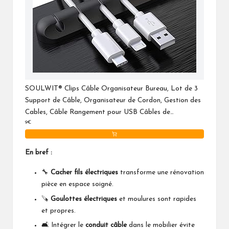
SOULWIT® Clips Câble Organisateur Bureau, Lot de 3
Support de Câble, Organisateur de Cordon, Gestion des
Cables, Câble Rangement pour USB Câbles de
9€
Chargeur/Souris/Écouteur/PC
En bref :
🔧
Cacher fils électriques
transforme une rénovation
pièce en espace soigné.
🪚
Goulottes électriques
et moulures sont rapides
et propres.
🛋️ Intégrer le
conduit câble
dans le mobilier évite