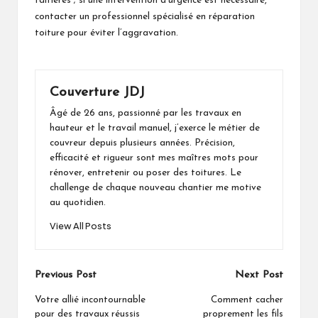
faîtières ; si une intervention d’urgence est nécessaire,
contacter un professionnel spécialisé en réparation
toiture pour éviter l’aggravation.
Couverture JDJ
Âgé de 26 ans, passionné par les travaux en
hauteur et le travail manuel, j’exerce le métier de
couvreur depuis plusieurs années. Précision,
efficacité et rigueur sont mes maîtres mots pour
rénover, entretenir ou poser des toitures. Le
challenge de chaque nouveau chantier me motive
au quotidien.
View All Posts
Post
Previous Post
Next Post
navigation
Votre allié incontournable
Comment cacher
pour des travaux réussis
proprement les fils