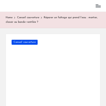
Skip
to
Home
Conseil couverture
Réparer un faîtage qui prend l’eau : mortier,
content
closoir ou bande ventilée ?
Posted
Conseil couverture
in