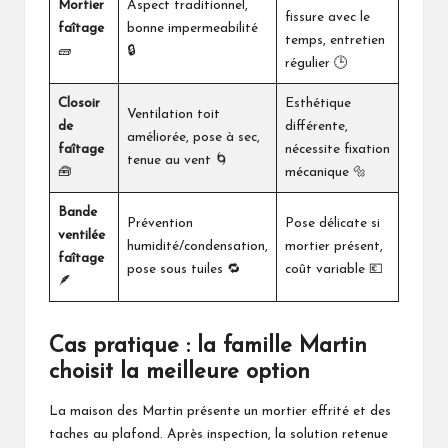
Mortier
Aspect traditionnel,
fissure avec le
faîtage
bonne impermeabilité
temps, entretien
🧱
🔒
régulier 🕒
Closoir
Esthétique
Ventilation toit
de
différente,
améliorée, pose à sec,
faîtage
nécessite fixation
tenue au vent 🌀
🧰
mécanique 🔩
Bande
Prévention
Pose délicate si
ventilée
humidité/condensation,
mortier présent,
faîtage
pose sous tuiles 🔁
coût variable 💶
🪶
Cas pratique : la famille Martin
choisit la meilleure option
La maison des Martin présente un mortier effrité et des
taches au plafond. Après inspection, la solution retenue