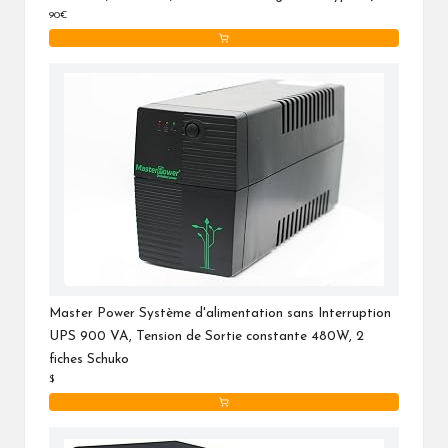
90€
Interface USB - Noir&Blanc (3S700F)
Master Power Système d'alimentation sans Interruption
UPS 900 VA, Tension de Sortie constante 480W, 2
fiches Schuko
$