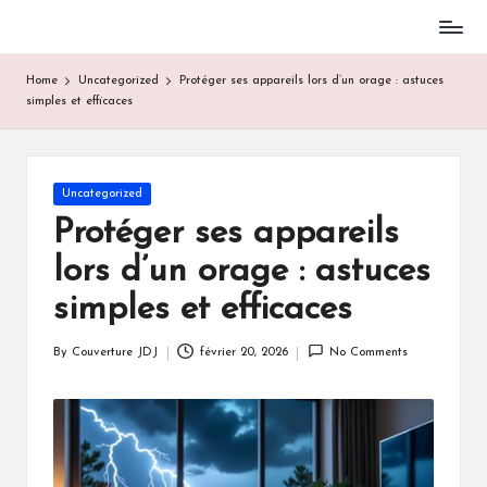
Skip
to
Home
Uncategorized
Protéger ses appareils lors d’un orage : astuces
content
simples et efficaces
Posted
Uncategorized
in
Protéger ses appareils
lors d’un orage : astuces
simples et efficaces
By
Couverture JDJ
février 20, 2026
No Comments
Posted
by