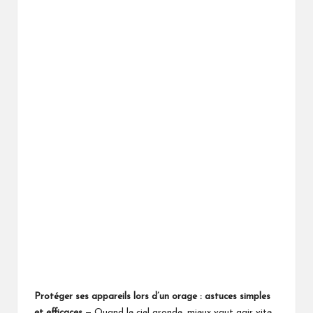
Protéger ses appareils lors d’un orage : astuces simples
et efficaces
— Quand le ciel gronde, mieux vaut agir vite.