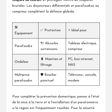
coupure de courant
et protègent contre les coupures
brutales. Les disjoncteurs différentiels et parafoudres au
compteur complètent la défense globale.
🛠️
✅ Protection
⚡ Idéal pour
Équipement
🔌 Absorbe
Tableau électrique,
Parafoudre
surtensions
compteur
🔋 Maintien et
PC, box internet,
Onduleur
filtrage
NAS
Multiprise
🛡️ Bouclier
Téléviseur, console,
parafoudre
ponctuel
modem
Pour compléter la prévention domestique, penser à l’état
de la mise à la terre et à l’installation d’un paratonnerre
si la région est fréquemment touchée. Pour la sécurité