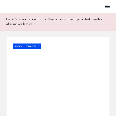
Skip
to
Home
Conseil couverture
Rénover sans chauffage central : quelles
content
alternatives locales ?
Posted
Conseil couverture
in