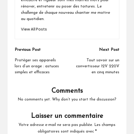
efficacité et rigueur sont mes maîtres mots pour
rénover, entretenir ou poser des toitures. Le
challenge de chaque nouveau chantier me motive
au quotidien.
View All Posts
Post
Previous Post
Next Post
navigation
Protéger ses appareils
Tout savoir sur un
lors d’un orage : astuces
convertisseur 12V 220V
simples et efficaces
en cinq minutes
Comments
No comments yet. Why don’t you start the discussion?
Laisser un commentaire
Votre adresse e-mail ne sera pas publiée.
Les champs
obligatoires sont indiqués avec
*