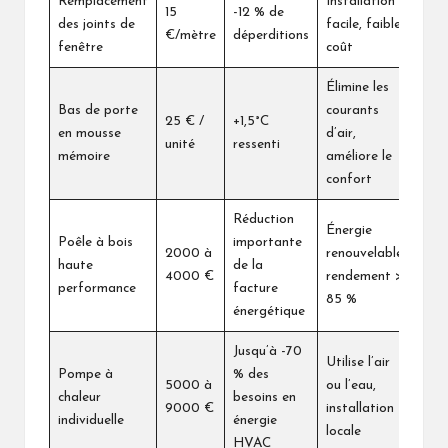
Remplacement
Installation
15
-12 % de
des joints de
facile, faible
€/mètre
déperditions
fenêtre
coût
Élimine les
Bas de porte
courants
25 € /
+1,5°C
en mousse
d’air,
unité
ressenti
mémoire
améliore le
confort
Réduction
Énergie
Poêle à bois
importante
2000 à
renouvelable,
haute
de la
4000 €
rendement >
performance
facture
85 %
énergétique
Jusqu’à -70
Utilise l’air
Pompe à
% des
5000 à
ou l’eau,
chaleur
besoins en
9000 €
installation
individuelle
énergie
locale
HVAC