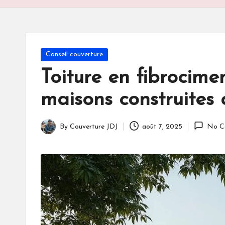
Posted
Conseil couverture
in
Toiture en fibrocime
maisons construites
By
Couverture JDJ
août 7, 2025
No C
Posted
by