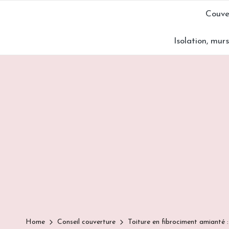
Couve
Skip
Isolation, mur
to
content
Home
Conseil couverture
Toiture en fibrociment amianté :