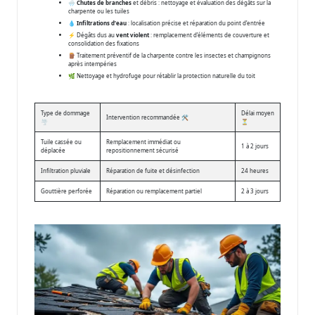
🌧️
Chutes de branches
et débris : nettoyage et évaluation des dégâts sur la
charpente ou les tuiles
💧
Infiltrations d’eau
: localisation précise et réparation du point d’entrée
⚡ Dégâts dus au
vent violent
: remplacement d’éléments de couverture et
consolidation des fixations
🪵 Traitement préventif de la charpente contre les insectes et champignons
après intempéries
🌿 Nettoyage et hydrofuge pour rétablir la protection naturelle du toit
Type de dommage
Délai moyen
Intervention recommandée 🛠️
🌪️
⏳
Tuile cassée ou
Remplacement immédiat ou
1 à 2 jours
déplacée
repositionnement sécurisé
Infiltration pluviale
Réparation de fuite et désinfection
24 heures
Gouttière perforée
Réparation ou remplacement partiel
2 à 3 jours