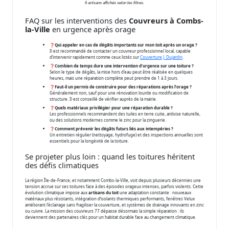
6 artisans affichés selon les filtres.
FAQ sur les interventions des
Couvreurs à Combs-
la-Ville
en urgence après orage
❓
Qui appeler en cas de dégâts importants sur mon toit après un orage ?
Il est recommandé de contacter un couvreur professionnel local, capable
d’intervenir rapidement comme ceux listés sur
Couverture J. Dujardin
.
❓
Combien de temps dure une intervention d’urgence sur une toiture ?
Selon le type de dégâts, la mise hors d’eau peut être réalisée en quelques
heures, mais une réparation complète peut prendre de 1 à 3 jours.
❓
Faut-il un permis de construire pour des réparations après l’orage ?
Généralement non, sauf pour une rénovation lourde ou modification de
structure. Il est conseillé de vérifier auprès de la mairie.
❓
Quels matériaux privilégier pour une réparation durable ?
Les professionnels recommandent des tuiles en terre cuite, ardoise naturelle,
ou des solutions modernes comme le zinc pour la zinguerie.
❓
Comment prévenir les dégâts futurs liés aux intempéries ?
Un entretien régulier (nettoyage, hydrofuge) et des inspections annuelles sont
essentiels pour la longévité de la toiture.
Se projeter plus loin : quand les toitures héritent
des défis climatiques
La région Île-de-France, et notamment Combs-la-Ville, voit depuis plusieurs décennies une
tension accrue sur ses toitures face à des épisodes orageux intenses, parfois violents. Cette
évolution climatique impose aux
artisans du toit
une adaptation constante : nouveaux
matériaux plus résistants, intégration d’isolants thermiques performants, fenêtres Velux
améliorant l’éclairage sans fragiliser la couverture, et systèmes de drainage innovants en zinc
ou cuivre. La mission des couvreurs 77 dépasse désormais la simple réparation : ils
deviennent des partenaires clés pour un habitat durable face au changement climatique.