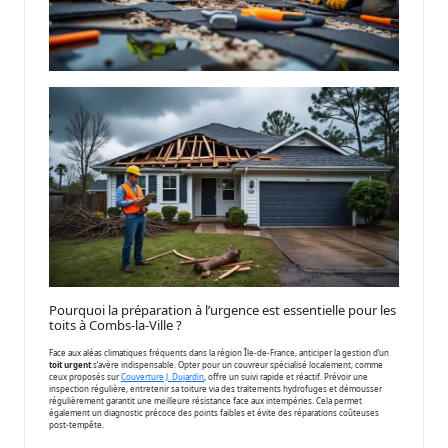
Pourquoi la préparation à l’urgence est essentielle pour les
toits à Combs-la-Ville ?
Face aux aléas climatiques fréquents dans la région Île-de-France, anticiper la gestion d’un
toit urgent
s’avère indispensable. Opter pour un couvreur spécialisé localement, comme
ceux proposés sur
Couverture J. Dujardin
, offre un suivi rapide et réactif. Prévoir une
inspection régulière, entretenir sa toiture via des traitements hydrofuges et démousser
régulièrement garantit une meilleure résistance face aux intempéries. Cela permet
également un diagnostic précoce des points faibles et évite des réparations coûteuses
post-tempête.