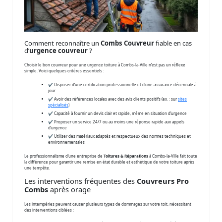
Comment reconnaître un
Combs Couvreur
fiable en cas
d’
urgence couvreur
?
Choisir le bon couvreur pour une urgence toiture à Combs-la-Ville n’est pas un réflexe
simple. Voici quelques critères essentiels :
✔️ Disposer d’une certification professionnelle et d’une assurance décennale à
jour
✔️ Avoir des références locales avec des avis clients positifs (ex. : sur
sites
spécialisés
)
✔️ Capacité à fournir un devis clair et rapide, même en situation d’urgence
✔️ Proposer un service 24/7 ou au moins une réponse rapide aux appels
d’urgence
✔️ Utiliser des matériaux adaptés et respectueux des normes techniques et
environnementales
Le professionnalisme d’une entreprise de
Toitures & Réparations
à Combs-la-Ville fait toute
la différence pour garantir une remise en état durable et esthétique de votre toiture après
une tempête.
Les interventions fréquentes des
Couvreurs Pro
Combs
après orage
Les intempéries peuvent causer plusieurs types de dommages sur votre toit, nécessitant
des interventions ciblées :