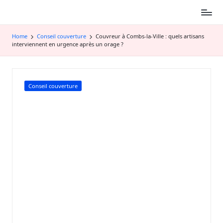
Skip
to
content
Home
Conseil couverture
Couvreur à Combs-la-Ville : quels artisans
interviennent en urgence après un orage ?
Posted
Conseil couverture
in