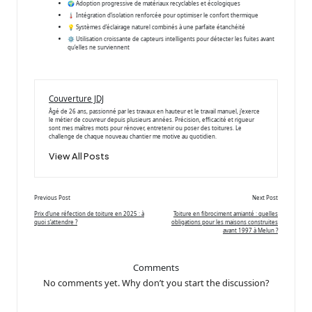
🌍 Adoption progressive de matériaux recyclables et écologiques
🌡️ Intégration d’isolation renforcée pour optimiser le confort thermique
💡 Systèmes d’éclairage naturel combinés à une parfaite étanchéité
⚙️ Utilisation croissante de capteurs intelligents pour détecter les fuites avant
qu’elles ne surviennent
Couverture JDJ
Âgé de 26 ans, passionné par les travaux en hauteur et le travail manuel, j’exerce
le métier de couvreur depuis plusieurs années. Précision, efficacité et rigueur
sont mes maîtres mots pour rénover, entretenir ou poser des toitures. Le
challenge de chaque nouveau chantier me motive au quotidien.
View All Posts
Post
Previous Post
Next Post
navigation
Prix d’une réfection de toiture en 2025 : à
Toiture en fibrociment amianté : quelles
quoi s’attendre ?
obligations pour les maisons construites
avant 1997 à Melun ?
Comments
No comments yet. Why don’t you start the discussion?