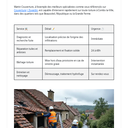
Martin Couverture, à l’exemple des meilleurs spécialistes comme ceux référencés sur
Couverture J. Dujardin
, est capable d’intervenir rapidement sur toute toiture à Combs-la-Ville,
dans des quartiers tels que Beausoleil, République ou la Grande Ferme.
Service ⚒️
Détail 📝
Urgence ⏱️
Diagnostic et
Localisation précise de l’origine des
Immédiate
recherche fuite
infiltrations
Réparation tuiles et
Remplacement et fixation solide
24 à 48h
ardoises
Mise hors d’eau provisoire en cas de
Intervention
Bâchage toiture
sinistre grave
instantanée
Entretien et
Démoussage, traitement hydrofuge
Sur rendez-vous
nettoyage