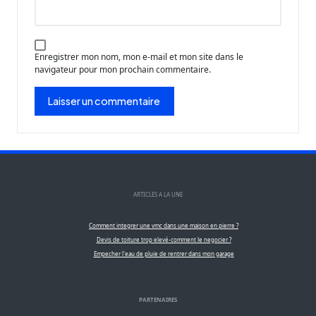
Enregistrer mon nom, mon e-mail et mon site dans le
navigateur pour mon prochain commentaire.
ARTICLES A LA UNE
Comment integrer une vmc dans une maison en pierre ?
Devis de toiture trop elevé-comment le negocier ?
Empecher l'eau de pluie de rentrer dans mon garage
PARTENAIRES