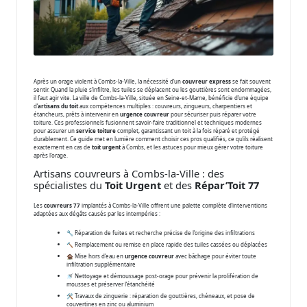
Après un orage violent à Combs-la-Ville, la nécessité d’un
couvreur express
se fait souvent
sentir. Quand la pluie s’infiltre, les tuiles se déplacent ou les gouttières sont endommagées,
il faut agir vite. La ville de Combs-la-Ville, située en Seine-et-Marne, bénéficie d’une équipe
d’
artisans du toit
aux compétences multiples : couvreurs, zingueurs, charpentiers et
étancheurs, prêts à intervenir en
urgence couvreur
pour sécuriser puis réparer votre
toiture. Ces professionnels fusionnent savoir-faire traditionnel et techniques modernes
pour assurer un
service toiture
complet, garantissant un toit à la fois réparé et protégé
durablement. Ce guide met en lumière comment choisir ces pros qualifiés, ce qu’ils réalisent
exactement en cas de
toit urgent
à Combs, et les astuces pour mieux gérer votre toiture
après l’orage.
Artisans couvreurs à Combs-la-Ville : des
spécialistes du
Toit Urgent
et des
Répar’Toit 77
Les
couvreurs 77
implantés à Combs-la-Ville offrent une palette complète d’interventions
adaptées aux dégâts causés par les intempéries :
🔧 Réparation de fuites et recherche précise de l’origine des infiltrations
🔨 Remplacement ou remise en place rapide des tuiles cassées ou déplacées
🏚️ Mise hors d’eau en
urgence couvreur
avec bâchage pour éviter toute
infiltration supplémentaire
🚿 Nettoyage et démoussage post-orage pour prévenir la prolifération de
mousses et préserver l’étanchéité
🛠️ Travaux de zinguerie : réparation de gouttières, chéneaux, et pose de
couvertines en zinc ou aluminium