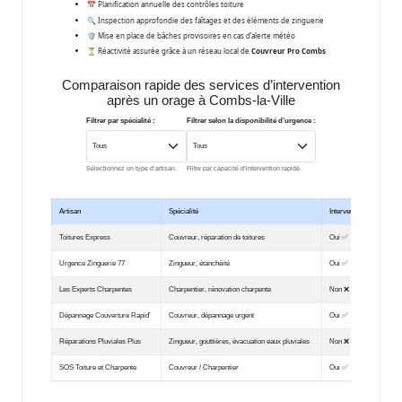
📅 Planification annuelle des contrôles toiture
🔍 Inspection approfondie des faîtages et des éléments de zinguerie
🛡️ Mise en place de bâches provisoires en cas d’alerte météo
⏳ Réactivité assurée grâce à un réseau local de
Couvreur Pro Combs
Comparaison rapide des services d’intervention
après un orage à Combs-la-Ville
Filtrer par spécialité :
Filtrer selon la disponibilité d’urgence :
Sélectionnez un type d’artisan.
Filtre par capacité d’intervention rapide.
Artisan
Spécialité
Intervention urgente
Toitures Express
Couvreur, réparation de toitures
Oui ✅
Urgence Zinguerie 77
Zingueur, étanchéité
Oui ✅
Les Experts Charpentes
Charpentier, rénovation charpente
Non ❌
Dépannage Couverture Rapid'
Couvreur, dépannage urgent
Oui ✅
Réparations Pluviales Plus
Zingueur, gouttières, évacuation eaux pluviales
Non ❌
SOS Toiture et Charpente
Couvreur / Charpentier
Oui ✅
Tableau comparant différents artisans intervenant en urgence après un orage