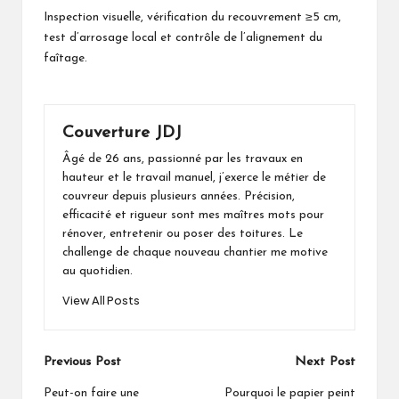
Inspection visuelle, vérification du recouvrement ≥5 cm,
test d’arrosage local et contrôle de l’alignement du
faîtage.
Couverture JDJ
Âgé de 26 ans, passionné par les travaux en
hauteur et le travail manuel, j’exerce le métier de
couvreur depuis plusieurs années. Précision,
efficacité et rigueur sont mes maîtres mots pour
rénover, entretenir ou poser des toitures. Le
challenge de chaque nouveau chantier me motive
au quotidien.
View All Posts
Post
Previous Post
Next Post
navigation
Peut-on faire une
Pourquoi le papier peint