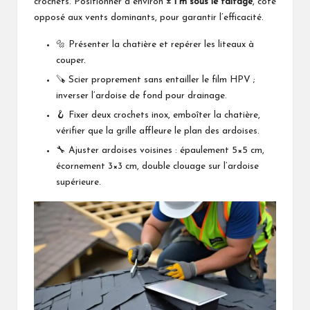
crochets. Positionner à environ
± 1 m sous le faîtage
, côté
opposé aux vents dominants, pour garantir l’efficacité.
🔩 Présenter la chatière et repérer les liteaux à
couper.
🪚 Scier proprement sans entailler le film HPV ;
inverser l’ardoise de fond pour drainage.
🪝 Fixer deux crochets inox, emboîter la chatière,
vérifier que la grille affleure le plan des ardoises.
🔧 Ajuster ardoises voisines : épaulement 5×5 cm,
écornement 3×3 cm, double clouage sur l’ardoise
supérieure.