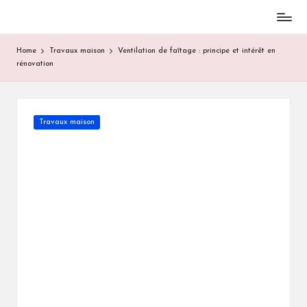
Skip
to
Home
Travaux maison
Ventilation de faîtage : principe et intérêt en
content
rénovation
Posted
Travaux maison
in