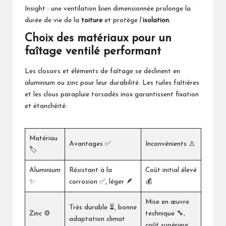
Insight : une ventilation bien dimensionnée prolonge la
durée de vie de la
toiture
et protège l’
isolation
.
Choix des matériaux pour un
faîtage ventilé performant
Les closoirs et éléments de faîtage se déclinent en
aluminium ou zinc pour leur durabilité. Les tuiles faîtières
et les clous parapluie torsadés inox garantissent fixation
et étanchéité.
Matériau
Avantages ✅
Inconvénients ⚠️
🏷️
Aluminium
Résistant à la
Coût initial élevé
✨
corrosion ✅, léger 🪶
💰
Mise en œuvre
Très durable ⏳, bonne
Zinc ⚙️
technique 🔧,
adaptation climat
coût supérieur